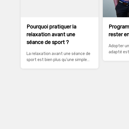
Pourquoi pratiquer la
Program
relaxation avant une
rester e
séance de sport ?
Adopter u
adapté est
La relaxation avant une séance de
maintenir 
sport est bien plus qu’une simple
physique e
routine. Elle permet de préparer le
pour perdre
corps et l’esprit à l’effort physique,
endurance,
réduisant ainsi les risques de
rester en f
blessures et améliorant les
nombreux 
performances. Cette pratique,
s’adaptent
souvent sous-estimée, peut
La diversi
transformer une séance classique
de trouver 
en un véritable moment de bien-
[…]
être et d’efficacité. Intégrer des
exercices de […]