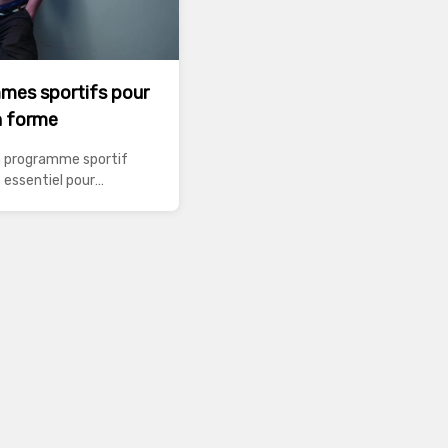
mes sportifs pour
n forme
n programme sportif
 essentiel pour
une bonne santé
t mentale. Que ce soit
 du poids, gagner en
 ou simplement pour
orme, il existe de
programmes sportifs qui
 aux besoins de chacun.
té des activités permet
le sport qui convient le